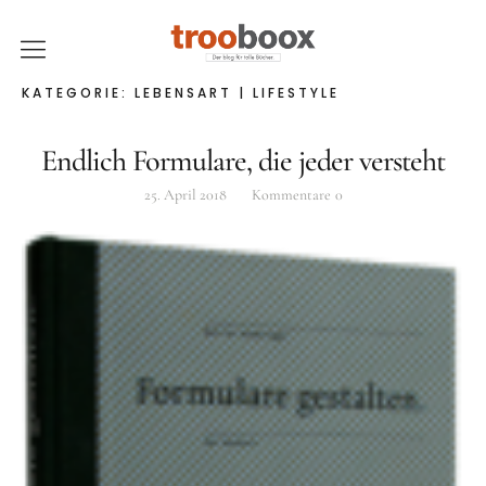
trooboox
KATEGORIE:
LEBENSART | LIFESTYLE
Über trooboox
Endlich Formulare, die jeder versteht
Newsletter
25. April 2018
Kommentare
0
Kontakt
ÜBER TROOBOOX