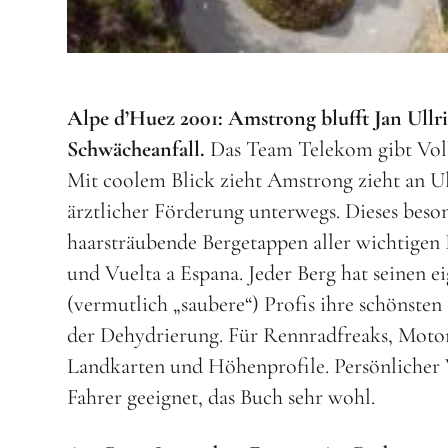
Alpe d’Huez 2001: Amstrong blufft Jan Ullr
Schwächeanfall.
Das Team Telekom gibt Vollg
Mit coolem Blick zieht Amstrong zieht an Ul
ärztlicher Förderung unterwegs. Dieses beso
haarsträubende Bergetappen aller wichtigen 
und Vuelta a Espana. Jeder Berg hat seinen e
(vermutlich „saubere“) Profis ihre schönsten
der Dehydrierung. Für Rennradfreaks, Motor
Landkarten und Höhenprofile. Persönlicher W
Fahrer geeignet, das Buch sehr wohl.