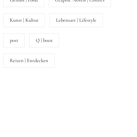
Genuss | Food
Graphic Novels | Comics
Kunst | Kultur
Lebensart | Lifestyle
post
Q | boox
Reisen | Entdecken