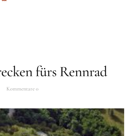
trecken fürs Rennrad
Kommentare
0