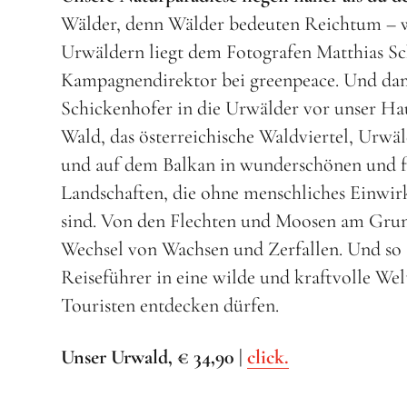
Wälder, denn Wälder bedeuten Reichtum – we
Urwäldern liegt dem Fotografen Matthias Sch
Kampagnendirektor bei greenpeace. Und dami
Schickenhofer in die Urwälder vor unser Ha
Wald, das österreichische Waldviertel, Urwäl
und auf dem Balkan in wunderschönen und f
Landschaften, die ohne menschliches Einwir
sind. Von den Flechten und Moosen am Grund
Wechsel von Wachsen und Zerfallen. Und so s
Reiseführer in eine wilde und kraftvolle Wel
Touristen entdecken dürfen.
Unser Urwald, € 34,90 |
click.