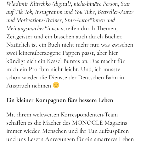
Wladimir Klitschko (digital)
,
nicht-binäre Person
,
Star
auf Tik Tok, Instagramm und You Tube
,
Bestseller-Autor
und Motivations-Trainer
, S
tar-Autor*innen und
Meinungsmacher*innen
streifen durch Themen,
Zeitgeister und ein bisschen auch durch Bücher.
Natürlich ist ein Buch nicht mehr nur, was zwischen
zwei leinenüberzogene Pappen passt, aber hier
kündigt sich ein Kessel Buntes an. Das macht für
mich ein Pro fbm nicht leicht. Und, ich müsste
schon wieder die Dienste der Deutschen Bahn in
Anspruch nehmen
Ein kleiner Kompagnon fürs bessere Leben
Mit ihrem weltweiten Korrespondenten-Team
schaffen es die Macher des MONOCLE Magazins
immer wieder, Menschen und ihr Tun aufzuspüren
und uns Lesern Anregungen für ein smarteres Leben