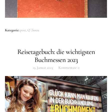
Nichts gesucht, aber immer was gefunden! Bei
trooboox findest du die tollsten Tipps für Bücher,
die echt Freude bereiten.
Kategorie:
post
Q | boox
Reisetagebuch: die wichtigsten
Buchmessen 2023
15. Januar 2023
Kommentare
0