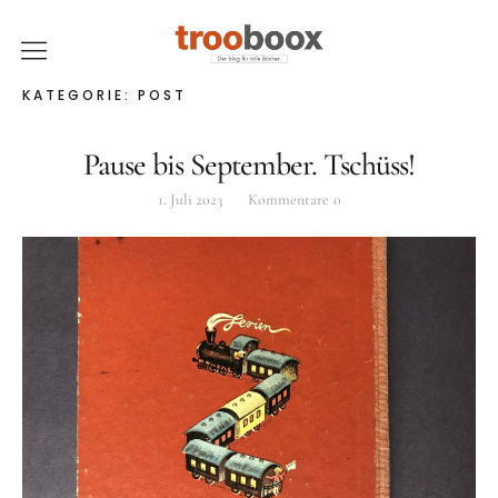
trooboox
KATEGORIE:
POST
Über trooboox
Pause bis September. Tschüss!
Newsletter
1. Juli 2023
Kommentare
0
Kontakt
ÜBER TROOBOOX