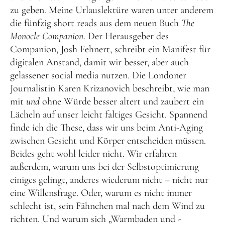
zu geben. Meine Urlauslektüre waren unter anderem
die fünfzig short reads aus dem neuen Buch
The
Monocle Companion
. Der Herausgeber des
Companion, Josh Fehnert, schreibt ein Manifest für
digitalen Anstand, damit wir besser, aber auch
gelassener social media nutzen. Die Londoner
Journalistin Karen Krizanovich beschreibt, wie man
mit
und
ohne Würde besser altert und zaubert ein
Lächeln auf unser leicht faltiges Gesicht. Spannend
finde ich die These, dass wir uns beim Anti-Aging
zwischen Gesicht und Körper entscheiden müssen.
Beides geht wohl leider nicht. Wir erfahren
außerdem, warum uns bei der Selbstoptimierung
einiges gelingt, anderes wiederum nicht – nicht nur
eine Willensfrage. Oder, warum es nicht immer
schlecht ist, sein Fähnchen mal nach dem Wind zu
richten. Und warum sich „Warmbaden und -