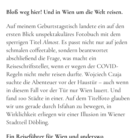
Nichts gesucht, aber immer was gefunden! Bei
Bloß weg hier!
Und in Wien um die Welt reisen.
trooboox findest du die tollsten Tipps für Bücher,
die echt Freude bereiten.
Auf meinem Geburtstagstisch landete ein auf den
ersten Blick unspektakuläres Fotobuch mit dem
sperrigen Titel
Almost
. Es passt nicht nur auf jeden
schmalen coffeetable, sondern beantwortet
abschließend die Frage, was macht ein
Reiseschriftsteller, wenn er wegen der COVID-
Regeln nicht mehr reisen durfte. Wojciech Czaja
suchte die Abenteuer vor der Haustür – auch wenn
in diesem Fall vor der Tür nur Wien lauert. Und
fand 100 Städte in einer. Auf dem Titelfoto glauben
wir uns gerade durch Isfahan zu bewegen, in
Wirklichkeit erliegen wir einer Illusion im Wiener
Stadtteil Döbling.
Ein Reiseführer für Wien und anderswo