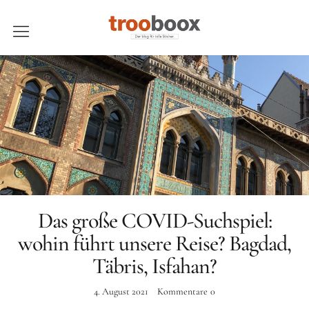
trooboox
Über trooboox
Newsletter
Kontakt
Das große COVID-Suchspiel:
wohin führt unsere Reise? Bagdad,
Täbris, Isfahan?
ÜBER TROOBOOX
4. August 2021
Kommentare
0